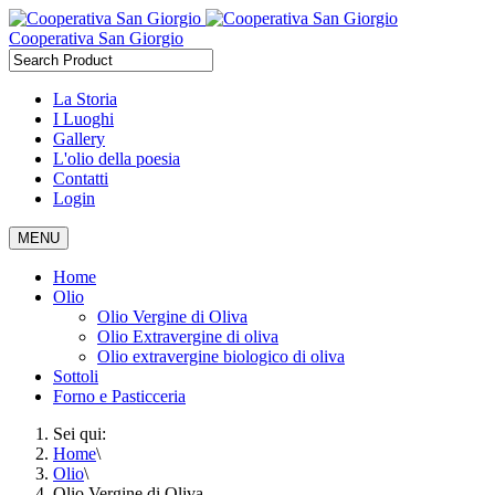
Cooperativa San Giorgio
La Storia
I Luoghi
Gallery
L'olio della poesia
Contatti
Login
MENU
Home
Olio
Olio Vergine di Oliva
Olio Extravergine di oliva
Olio extravergine biologico di oliva
Sottoli
Forno e Pasticceria
Sei qui:
Home
\
Olio
\
Olio Vergine di Oliva